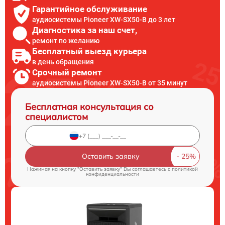
Гарантийное обслуживание
аудиосистемы Pioneer XW-SX50-B до 3 лет
Диагностика за наш счет,
ремонт по желанию
Бесплатный выезд курьера
в день обращения
Срочный ремонт
аудиосистемы Pioneer XW-SX50-B от 35 минут
Бесплатная консультация со
специалистом
Оставить заявку
Нажимая на кнопку "Оставить заявку" Вы соглашаетесь c
политикой
конфиденциальности