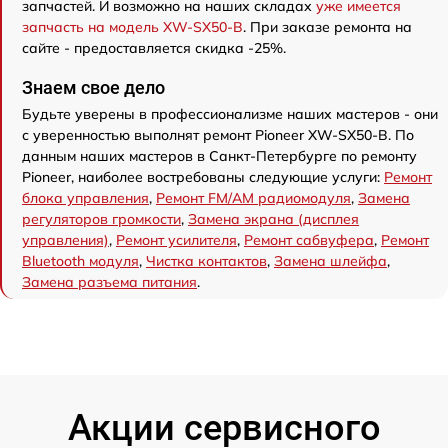
запчастей. И возможно на наших складах
уже имеется
запчасть на модель XW-SX50-B
. При заказе ремонта на
сайте - предоставляется скидка -25%.
Знаем свое дело
Будьте уверены в профессионализме наших мастеров - они
с уверенностью выполнят ремонт Pioneer XW-SX50-B. По
данным наших мастеров в Санкт-Петербурге по ремонту
Pioneer, наиболее востребованы следующие услуги:
Ремонт
блока управления
,
Ремонт FM/AM радиомодуля
,
Замена
регуляторов громкости
,
Замена экрана (дисплея
управления)
,
Ремонт усилителя
,
Ремонт сабвуфера
,
Ремонт
Bluetooth модуля
,
Чистка контактов
,
Замена шлейфа
,
Замена разъема питания
.
Акции сервисного