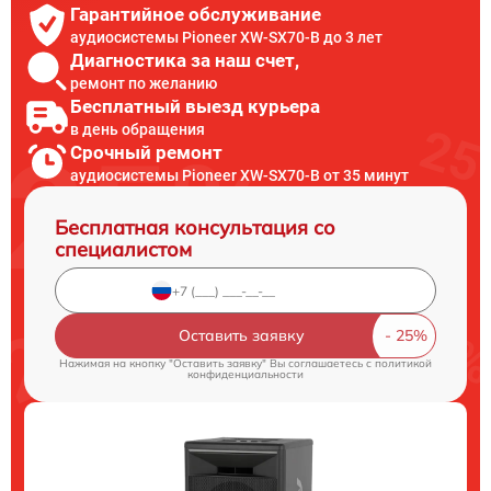
Гарантийное обслуживание
аудиосистемы Pioneer XW-SX70-B до 3 лет
Диагностика за наш счет,
ремонт по желанию
Бесплатный выезд курьера
в день обращения
Срочный ремонт
аудиосистемы Pioneer XW-SX70-B от 35 минут
Бесплатная консультация со
специалистом
Оставить заявку
Нажимая на кнопку "Оставить заявку" Вы соглашаетесь c
политикой
конфиденциальности