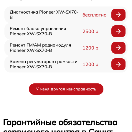
Диагностика Pioneer XW-SX70-
бесплатно
B
Ремонт блока управления
2500 р
Pioneer XW-SX70-B
Ремонт FM/AM радиомодуля
1200 р
Pioneer XW-SX70-B
Замена регуляторов громкости
1200 р
Pioneer XW-SX70-B
У меня другая неисправность
Гарантийные обязательства
сервисного центра в Санкт-