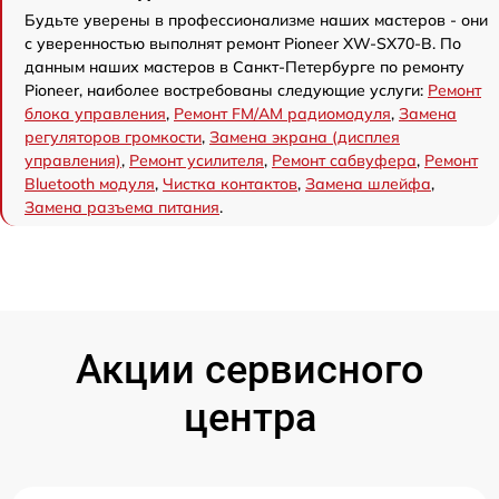
Будьте уверены в профессионализме наших мастеров - они
с уверенностью выполнят ремонт Pioneer XW-SX70-B. По
данным наших мастеров в Санкт-Петербурге по ремонту
Pioneer, наиболее востребованы следующие услуги:
Ремонт
блока управления
,
Ремонт FM/AM радиомодуля
,
Замена
регуляторов громкости
,
Замена экрана (дисплея
управления)
,
Ремонт усилителя
,
Ремонт сабвуфера
,
Ремонт
Bluetooth модуля
,
Чистка контактов
,
Замена шлейфа
,
Замена разъема питания
.
Акции сервисного
центра