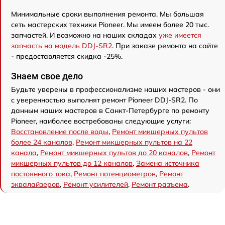
Минимальные сроки выполнения ремонта. Мы большая
сеть мастерских техники Pioneer. Мы имеем более 20 тыс.
запчастей. И возможно на наших складах
уже имеется
запчасть на модель DDJ-SR2
. При заказе ремонта на сайте
- предоставляется скидка -25%.
Знаем свое дело
Будьте уверены в профессионализме наших мастеров - они
с уверенностью выполнят ремонт Pioneer DDJ-SR2. По
данным наших мастеров в Санкт-Петербурге по ремонту
Pioneer, наиболее востребованы следующие услуги:
Восстановление после воды
,
Ремонт микшерных пультов
более 24 каналов
,
Ремонт микшерных пультов на 22
канала
,
Ремонт микшерных пультов до 20 каналов
,
Ремонт
микшерных пультов до 12 каналов
,
Замена источника
постоянного тока
,
Ремонт потенциометров
,
Ремонт
эквалайзеров
,
Ремонт усилителей
,
Ремонт разъема
.