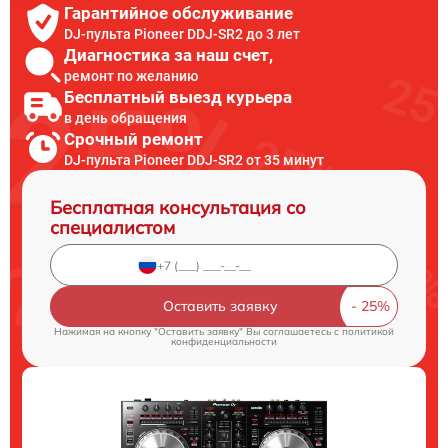
Гарантийное обслуживание
DJ-пульта Pioneer DDJ-SR2 до 3 лет
Диагностика за наш счет,
ремонт по желанию
Бесплатный выезд курьера
в день обращения
Срочный ремонт
DJ-пульта Pioneer DDJ-SR2 от 35 минут
Бесплатная консультация со
специалистом
Оставить заявку
Нажимая на кнопку "Оставить заявку" Вы соглашаетесь c
политикой
конфиденциальности