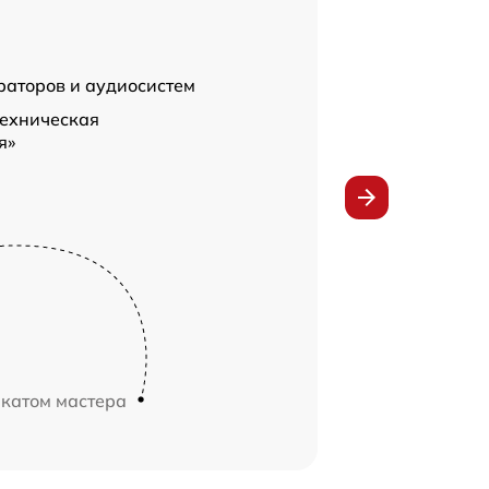
раторов и аудиосистем
Техническая
я»
икатом мастера