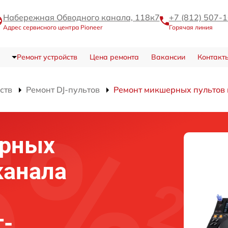
Набережная Обводного канала, 118к7
+7 (812) 507-
Адрес сервисного центра Pioneer
Горячая линия
Ремонт устройств
Цена ремонта
Вакансии
Контакт
ств
Ремонт DJ-пультов
Ремонт микшерных пультов 
ерных
канала
т-