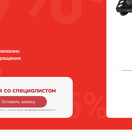
 желанию
бращения
я со специалистом
Оставить заявку
есь c
политикой конфиденциальности