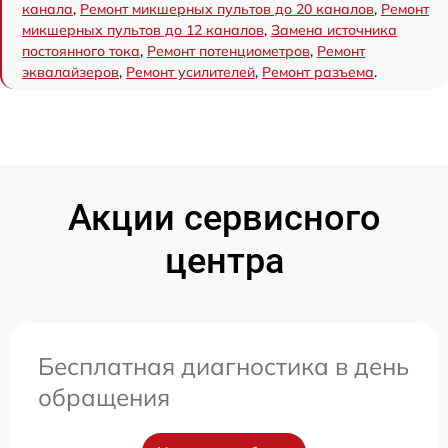
канала
,
Ремонт микшерных пультов до 20 каналов
,
Ремонт
микшерных пультов до 12 каналов
,
Замена источника
постоянного тока
,
Ремонт потенциометров
,
Ремонт
эквалайзеров
,
Ремонт усилителей
,
Ремонт разъема
.
Акции сервисного
центра
Бесплатная диагностика в день
обращения