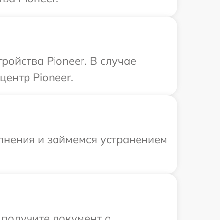
ойства Pioneer. В случае
центр Pioneer.
олнения и займемся устранением
 получите документ о