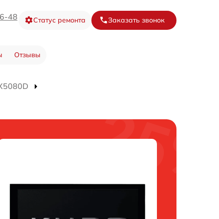
16-48
Статус ремонта
Заказать звонок
ы
Отзывы
SX5080D