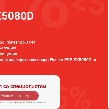
X5080D
а Pioneer до 3 лет
 желанию
бращения
иконтроллера) телевизора
Pioneer PDP-SX5080D от
я со специалистом
Оставить заявку
есь c
политикой конфиденциальности