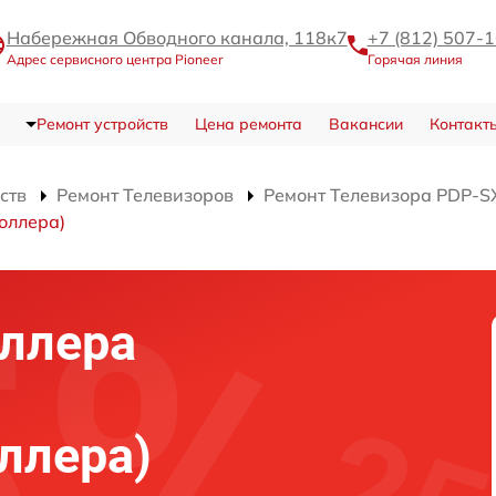
Набережная Обводного канала, 118к7
+7 (812) 507-
Адрес сервисного центра Pioneer
Горячая линия
Ремонт устройств
Цена ремонта
Вакансии
Контакт
ств
Ремонт Телевизоров
Ремонт Телевизора PDP-
оллера)
ллера
ллера)