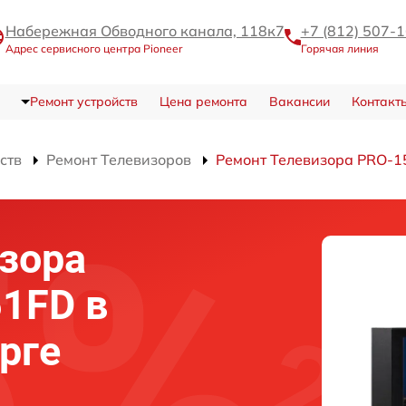
Набережная Обводного канала, 118к7
+7 (812) 507-
Адрес сервисного центра Pioneer
Горячая линия
Ремонт устройств
Цена ремонта
Вакансии
Контакт
ств
Ремонт Телевизоров
Ремонт Телевизора PRO-
зора
51FD в
рге