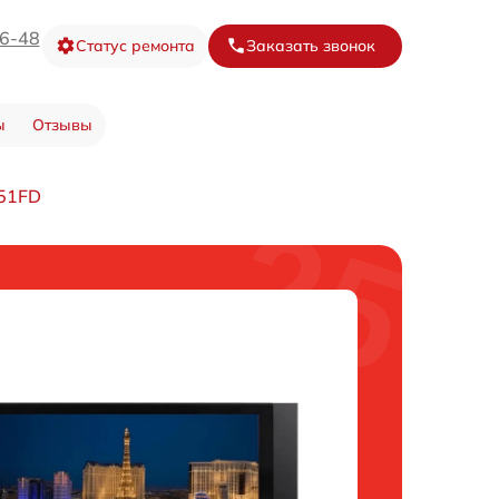
16-48
Статус ремонта
Заказать звонок
ы
Отзывы
151FD