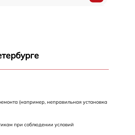
1200 р
1200 р
1000 р
етербурге
1800 р
900 р
1200 р
ремонта (например, неправильная установка
1300 р
стикам при соблюдении условий
1000 р