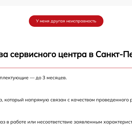
от 60 мин
У меня другая неисправность
от 60 мин
от 60 мин
ва сервисного центра в Санкт-П
от 60 мин
мплектующие — до 3 месяцев.
от 60 мин
D
от 60 мин
а, который напрямую связан с качеством проведенного 
от 60 мин
аз в работе или несоответствие заявленным характери
от 60 мин