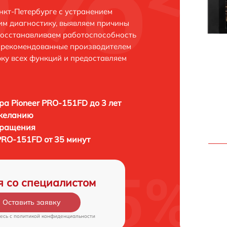
нкт-Петербурге с устранением
м диагностику, выявляем причины
восстанавливаем работоспособность
и рекомендованные производителем
рку всех функций и предоставляем
ра Pioneer PRO-151FD до 3 лет
 желанию
бращения
PRO-151FD от 35 минут
я со специалистом
Оставить заявку
есь c
политикой конфиденциальности