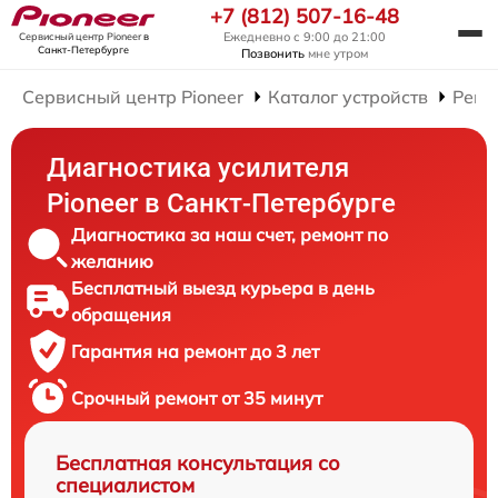
+7 (812) 507-16-48
Ежедневно с 9:00 до 21:00
Сервисный центр Pioneer
в
Санкт-Петербурге
Позвонить
мне утром
Сервисный центр Pioneer
Каталог устройств
Ремо
Диагностика усилителя
Pioneer в Санкт-Петербурге
Диагностика за наш счет, ремонт по
желанию
Бесплатный выезд курьера в день
обращения
Гарантия на ремонт до 3 лет
Срочный ремонт от 35 минут
Бесплатная консультация со
специалистом