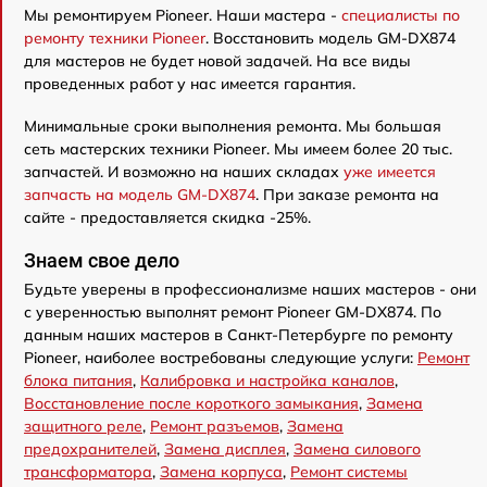
Мы ремонтируем Pioneer. Наши мастера -
специалисты по
ремонту техники Pioneer
. Восстановить модель GM-DX874
для мастеров не будет новой задачей. На все виды
проведенных работ у нас имеется гарантия.
Минимальные сроки выполнения ремонта. Мы большая
сеть мастерских техники Pioneer. Мы имеем более 20 тыс.
запчастей. И возможно на наших складах
уже имеется
запчасть на модель GM-DX874
. При заказе ремонта на
сайте - предоставляется скидка -25%.
Знаем свое дело
Будьте уверены в профессионализме наших мастеров - они
с уверенностью выполнят ремонт Pioneer GM-DX874. По
данным наших мастеров в Санкт-Петербурге по ремонту
Pioneer, наиболее востребованы следующие услуги:
Ремонт
блока питания
,
Калибровка и настройка каналов
,
Восстановление после короткого замыкания
,
Замена
защитного реле
,
Ремонт разъемов
,
Замена
предохранителей
,
Замена дисплея
,
Замена силового
трансформатора
,
Замена корпуса
,
Ремонт системы