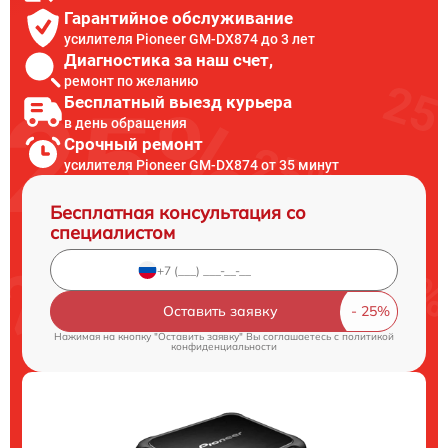
Гарантийное обслуживание
усилителя Pioneer GM-DX874 до 3 лет
Диагностика за наш счет,
ремонт по желанию
Бесплатный выезд курьера
в день обращения
Срочный ремонт
усилителя Pioneer GM-DX874 от 35 минут
Бесплатная консультация со
специалистом
Оставить заявку
Нажимая на кнопку "Оставить заявку" Вы соглашаетесь c
политикой
конфиденциальности