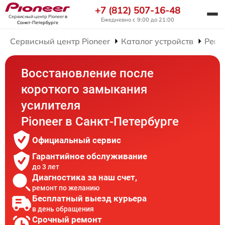
+7 (812) 507-16-48
Сервисный центр Pioneer
в
Ежедневно с 9:00 до 21:00
Санкт-Петербурге
Сервисный центр Pioneer
Каталог устройств
Ремо
Восстановление после
короткого замыкания
усилителя
Pioneer в Санкт-Петербурге
Официальный сервис
Гарантийное обслуживание
до 3 лет
Диагностика за наш счет,
ремонт по желанию
Бесплатный выезд курьера
в день обращения
Срочный ремонт